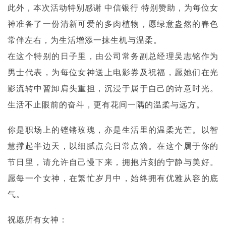
此外，本次活动特别感谢
中信银行
特别赞助，为每位女
神准备了一份清新可爱的多肉植物，愿绿意盎然的春色
常伴左右，为生活增添一抹生机与温柔。
在这个特别的日子里，由公司常务副总经理吴志铭作为
男士代表，为每位女神送上电影券及祝福，愿她们在光
影流转中暂卸肩头重担，沉浸于属于自己的诗意时光。
生活不止眼前的奋斗，更有花间一隅的温柔与远方。
你是职场上的铿锵玫瑰，
亦是生活里的温柔光芒。
以智
慧撑起半边天，
以细腻点亮日常点滴。
在这个属于你的
节日里，
请允许自己慢下来，
拥抱片刻的宁静与美好。
愿每一个女神，在繁忙岁月中，
始终拥有优雅从容的底
气。
祝愿所有女神：