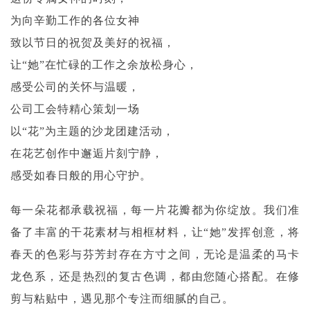
为向辛勤工作的各位女神
致以节日的祝贺及美好的祝福，
让“她”在忙碌的工作之余放松身心，
感受公司的关怀与温暖，
公司工会特精心策划一场
以“花”为主题的沙龙团建活动，
在花艺创作中邂逅片刻宁静，
感受如春日般的用心守护。
每一朵花都承载祝福，每一片花瓣都为你绽放。我们准
备了丰富的干花素材与相框材料，让“她”发挥创意，将
春天的色彩与芬芳封存在方寸之间，无论是温柔的马卡
龙色系，还是热烈的复古色调，都由您随心搭配。在修
剪与粘贴中，遇见那个专注而细腻的自己。