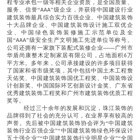
程专业承包一级等相关企业资质，是全国质量、
服务、信誉“
”级企业，并获得中国建设行业
AAA
建筑装饰最具综合实力百强企业、中国建筑装饰
十大品牌企业、中国建筑装饰设计施工双优企
业、中国绿色装饰装修施工示范单位及全
国“
”级安全生产文明施工先进单位等称号。
AAA
公司还拥有一家旗下装配式装修企业
——
广州市
华盾尚康整木定制家居有限公司，占地面积
万
6
平方米。多年来，公司承接建设的许多项目获得
了国家和省市级奖项，其中包括中国土木工程詹
天佑奖、中国建筑装饰国优工程奖、中国装饰设
计创新奖、中国国际环艺创新设计金奖、广东省
优秀建筑装饰工程奖和广州市建筑装饰优质工程
奖等。
经过三十余年的发展和沉淀，珠江装饰的
品牌得到了社会的充分认可，在业界享有较高的
声誉。先后被中国建筑装饰协会评为
“中国建筑
装饰行业百强企业”“中国建筑装饰绿色环保设计
五十强企业”“中国建筑装饰行业明星企业”“全国