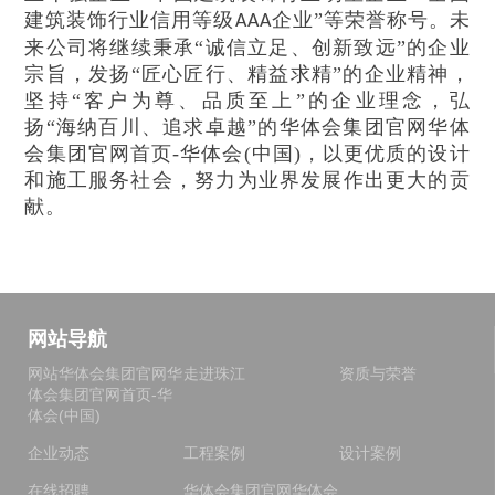
建筑装饰行业信用等级
企业”等荣誉称号。未
AAA
来公司将继续秉承“诚信立足、创新致远”的企业
宗旨，发扬“匠心匠行、精益求精”的企业精神，
坚持“客户为尊、品质至上”的企业理念，弘
扬“海纳百川、追求卓越”的华体会集团官网华体
会集团官网首页-华体会(中国)，以更优质的设计
和施工服务社会，努力为业界发展作出更大的贡
献。
网站导航
网站华体会集团官网华
走进珠江
资质与荣誉
体会集团官网首页-华
体会(中国)
企业动态
工程案例
设计案例
在线招聘
华体会集团官网华体会