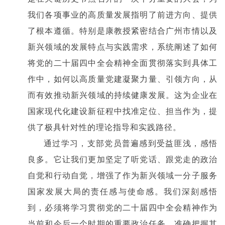
我们各项事业的高质量发展指明了前进方向、提供
了根本遵循。特别是康教授紧密结合广州市情以及
新兴领域的发展特点与实践需求，系统阐述了如何
将
党的二十届四中
全会精神全面贯彻落实到具体工
作中，如何以高质量党建凝聚力量、引领方向，从
而有效推动新兴领域的持续健康发展。这为
企业
在
国家现代化建设新征程中找准定位、担当作为，提
供了极具针对性的理论指导和实践路径。
通过学习，支部党员普遍感到受益匪浅，感悟
良多。它让我们更加坚定了听党话、跟党走的政治
自觉和行动自觉，增强了作为新兴领域一分子服务
国家发展大局的责任感与使命感。我们深刻感悟
到，必须将学习贯彻
党的二十届四中
全会精神作为
当前和今后一个时期的重要政治任务，准确把握其