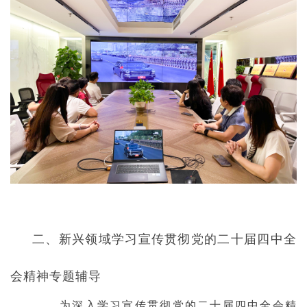
二、新兴领域学习宣传贯彻党的二十届四中全
会精神专题辅导
为深入学习宣传贯彻党的二十届四中全会精