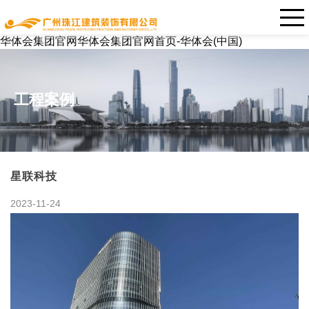
华体会集团官网华体会集团官网首页-华体会(中国)
工程案例
星联科技
2023-11-24