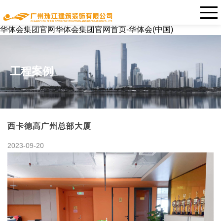
华体会集团官网华体会集团官网首页-华体会(中国)
工程案例
西卡德高广州总部大厦
2023-09-20