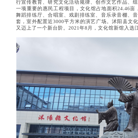
行宣传教育、研究文化活动规律、创作文艺作品、
一项重要的惠民工程项目，文化馆占地面积24.46
舞蹈排练厅、合唱室、戏剧排练室、音乐录音棚、
套，室外配置近3000平方米的演艺广场。沭阳县
又迈上了一个新台阶。2021年8月，文化馆新馆入选江