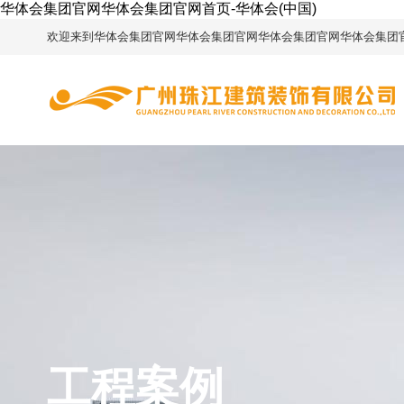
华体会集团官网华体会集团官网首页-华体会(中国)
欢迎来到华体会集团官网华体会集团官网华体会集团官网华体会集团官网首
工程案例