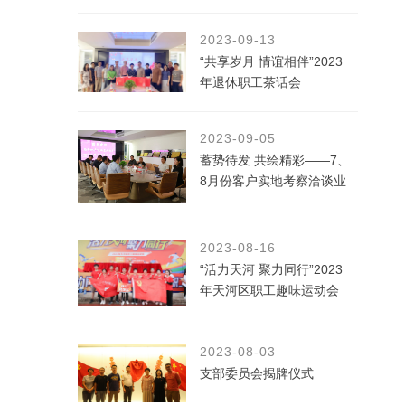
2023-09-13
“共享岁月 情谊相伴”2023
年退休职工茶话会
2023-09-05
蓄势待发 共绘精彩——7、
8月份客户实地考察洽谈业
务
2023-08-16
“活力天河 聚力同行”2023
年天河区职工趣味运动会
2023-08-03
支部委员会揭牌仪式