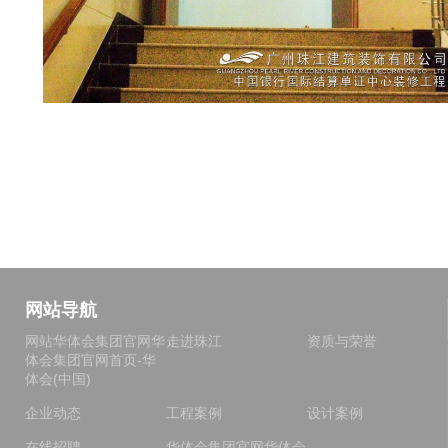
网站导航
网站华体会集团官网华
走进珠江
资质与荣誉
体会集团官网首页-华
体会(中国)
企业动态
工程案例
设计案例
在线招聘
华体会集团官网华体会