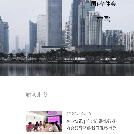
国)-华体会
(中国)
新闻推荐
2023-10-18
企业快讯 | 广州市装饰行业
协会领导莅临我司视察指导