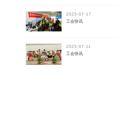
2023-07-17
工会快讯
2023-07-11
工会快讯