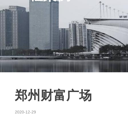
郑州财富广场
2020-12-29