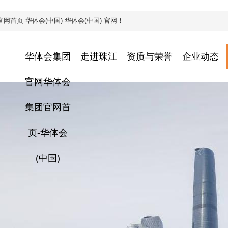
页-华体会(中国)-华体会(中国) 官网！
华体会集团
走进珠江
资质与荣誉
企业动态
官网华体会
集团官网首
页-华体会
(中国)