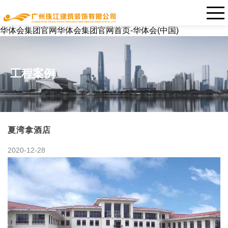
华体会集团官网华体会集团官网首页-华体会(中国)
工程案例
夏湾拿酒店
2020-12-28