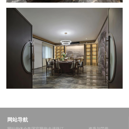
网站导航
网站华体会集团官网华
走进珠江
资质与荣誉